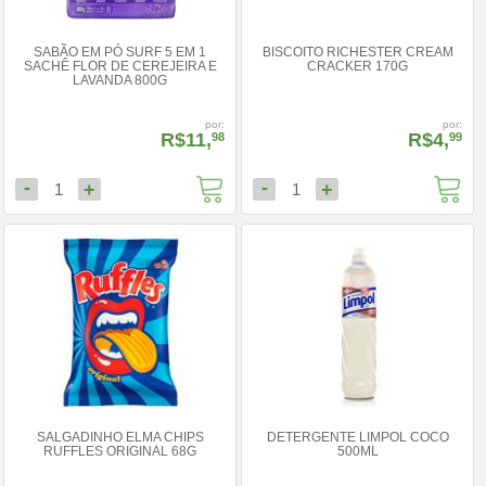
SABÃO EM PÓ SURF 5 EM 1
BISCOITO RICHESTER CREAM
SACHÊ FLOR DE CEREJEIRA E
CRACKER 170G
LAVANDA 800G
por:
por:
R$11,
R$4,
98
99
-
-
+
+
1
1
SALGADINHO ELMA CHIPS
DETERGENTE LIMPOL COCO
RUFFLES ORIGINAL 68G
500ML