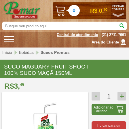
FECHAR
0
R$ 0,
00
COMPRA
Busque
seu
Central de atendimento
| (21) 2711-7661
produto
aqui...
Área do Cliente
Início
Bebidas
Sucos Prontos
SUCO MAGUARY FRUIT SHOOT
100% SUCO MAÇÃ 150ML
R$3,
49
-
+
1
Adicionar ao
Carrinho
Indicar para um