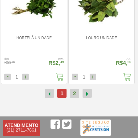
HORTELÃ UNIDADE
LOURO UNIDADE
por:
por:
de:
R$2,
R$4,
39
50
R$3,
80
-
-
+
+
1
1
1
2
ATENDIMENTO
(21) 2711-7661