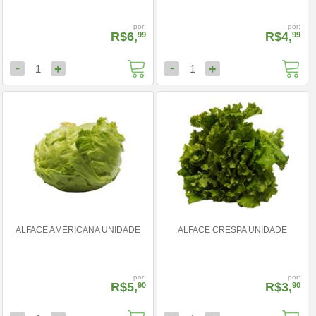
por:
por:
R$6,
R$4,
99
99
-
-
+
+
1
1
ALFACE AMERICANA UNIDADE
ALFACE CRESPA UNIDADE
por:
por:
R$5,
R$3,
90
90