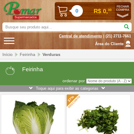
FECHAR
0
R$ 0,
00
COMPRA
Busque
seu
Central de atendimento
| (21) 2711-7661
produto
aqui...
Área do Cliente
Início
Feirinha
Verduras
Feirinha
ordenar por
Toque aqui para exibir as categorias
37%
DESCONTO