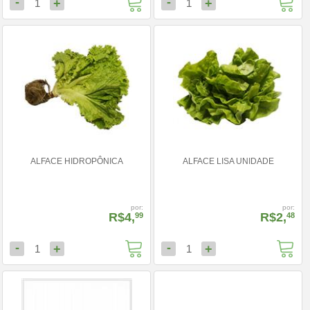
-
-
+
+
1
1
ALFACE HIDROPÔNICA
ALFACE LISA UNIDADE
por:
por:
R$4,
R$2,
99
48
-
-
+
+
1
1