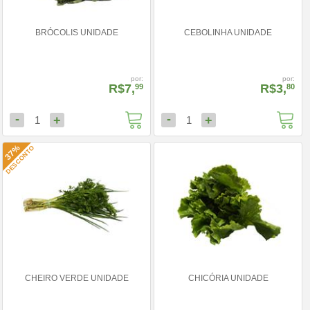
BRÓCOLIS UNIDADE
CEBOLINHA UNIDADE
por:
por:
R$7,
R$3,
99
80
-
-
+
+
1
1
37%
DESCONTO
CHEIRO VERDE UNIDADE
CHICÓRIA UNIDADE