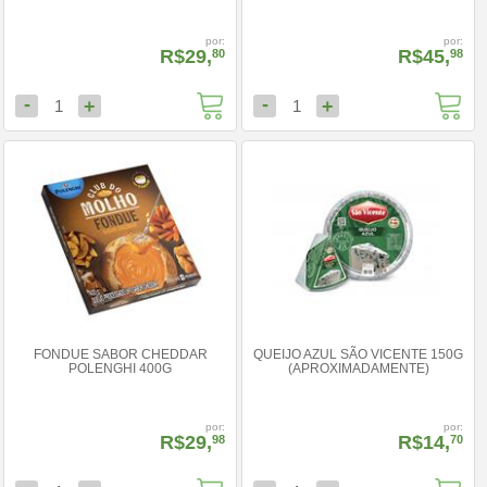
por:
por:
R$29,
R$45,
80
98
-
-
+
+
1
1
FONDUE SABOR CHEDDAR
QUEIJO AZUL SÃO VICENTE 150G
POLENGHI 400G
(APROXIMADAMENTE)
por:
por:
R$29,
R$14,
98
70