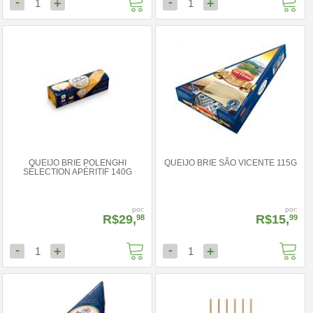
-
-
+
+
1
1
QUEIJO BRIE POLENGHI
QUEIJO BRIE SÃO VICENTE 115G
SÉLECTION APÉRITIF 140G
por:
por:
R$29,
R$15,
98
99
-
-
+
+
1
1