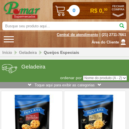
FECHAR
0
R$ 0,
00
COMPRA
Busque
seu
Central de atendimento
| (21) 2711-7661
produto
aqui...
Área do Cliente
Início
Geladeira
Queijos Especiais
Geladeira
ordenar por
Toque aqui para exibir as categorias