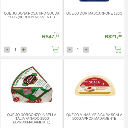
QUEIJO DONA ROSA TIPO GOUDA
QUEIJO DOR MASCARPONE 120G
500G (APROXIMADAMENTE)
por:
por:
R$47,
R$21,
34
80
-
-
+
+
1
1
QUEIJO GORGONZOLA BELLA
QUEIJO MINAS MEIA CURA SCALA
ITÁLIA FATIADO 250G
500G APROXIMADAMENTE
(APROXIMADAMENTE)