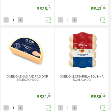
por:
por:
R$28,
R$43,
75
45
-
-
+
+
1
1
QUEIJO MINAS PADRAO DOR
QUEIJO MUSSARELA BOLINHA
SELECAO 400G
SCALA 340G
por:
por:
R$31,
R$35,
98
90
-
-
+
+
1
1