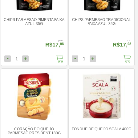
CHIPS PARMESAO PIMENTA FAIXA
CHIPS PARMESAO TRADICIONAL
AZUL 35G
FAIXA AZUL 35G
por:
por:
R$17,
R$17,
98
98
-
-
+
+
1
1
CORAÇÃO DO QUEIJO
FONDUE DE QUEIJO SCALA 400G
PARMESÃO PRÉSIDENT 180G