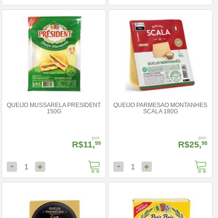
QUEIJO MUSSARELA PRESIDENT
QUEIJO PARMESAO MONTANHES
150G
SCALA 180G
por:
por:
R$11,
R$25,
99
98
-
-
+
+
1
1