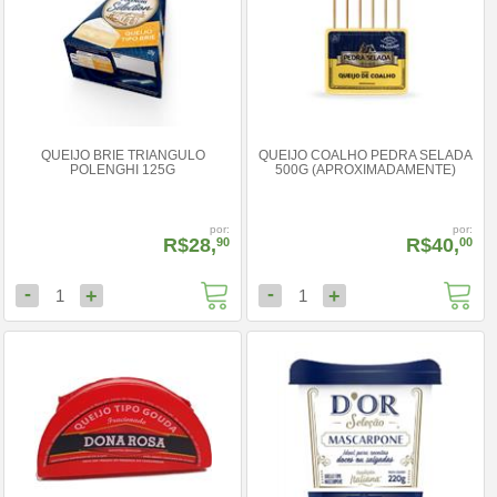
QUEIJO BRIE TRIANGULO
QUEIJO COALHO PEDRA SELADA
POLENGHI 125G
500G (APROXIMADAMENTE)
por:
por:
R$28,
R$40,
90
00
-
-
+
+
1
1