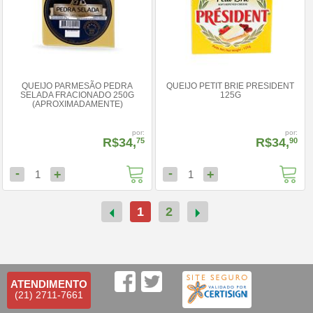
QUEIJO PARMESÃO PEDRA
QUEIJO PETIT BRIE PRESIDENT
SELADA FRACIONADO 250G
125G
(APROXIMADAMENTE)
por:
por:
R$34,
R$34,
75
90
-
-
+
+
1
1
1
2
ATENDIMENTO
(21) 2711-7661