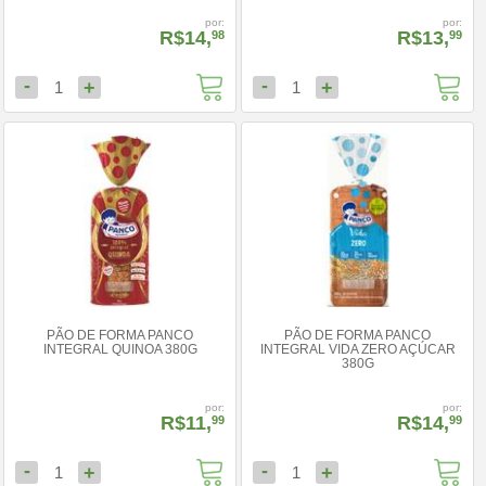
por:
por:
R$14,
R$13,
98
99
-
-
+
+
1
1
PÃO DE FORMA PANCO
PÃO DE FORMA PANCO
INTEGRAL QUINOA 380G
INTEGRAL VIDA ZERO AÇÚCAR
380G
por:
por:
R$11,
R$14,
99
99
-
-
+
+
1
1