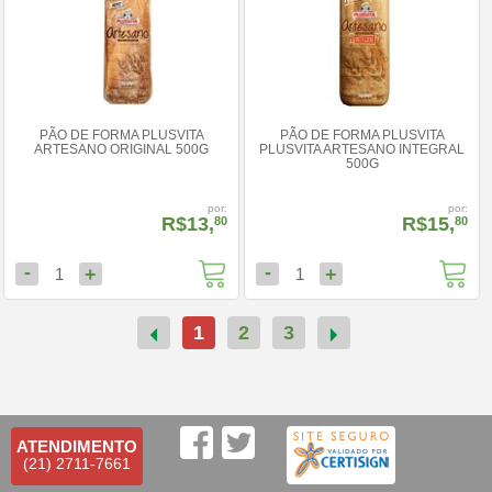
PÃO DE FORMA PLUSVITA
PÃO DE FORMA PLUSVITA
ARTESANO ORIGINAL 500G
PLUSVITA ARTESANO INTEGRAL
500G
por:
por:
R$13,
R$15,
80
80
-
-
+
+
1
1
1
2
3
ATENDIMENTO
(21) 2711-7661