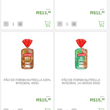
por:
por:
R$13,
R$11,
98
90
-
-
+
+
1
1
PÃO DE FORMA NUTRELLA 100%
PÃO DE FORMA NUTRELLA
INTEGRAL 450G
INTEGRAL 14 GRÃOS 450G
por:
por:
R$15,
R$15,
98
98