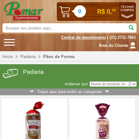
FECHAR
0
R$ 0,
00
COMPRA
Busque
seu
Central de atendimento
| (21) 2711-7661
produto
aqui...
Área do Cliente
Início
Padaria
Pães de Forma
Padaria
ordenar por
Toque aqui para exibir as categorias