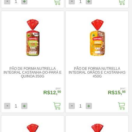
-
-
+
+
1
1
PÃO DE FORMA NUTRELLA
PÃO DE FORMA NUTRELLA
INTEGRAL CASTANHA-DO-PARÁ E
INTEGRAL GRÃOS E CASTANHAS
QUINOA 350G
450G
por:
por:
R$12,
R$15,
90
98
-
-
+
+
1
1