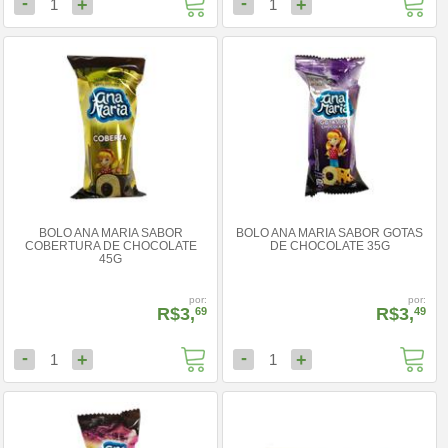
-
-
+
+
1
1
BOLO ANA MARIA SABOR
BOLO ANA MARIA SABOR GOTAS
COBERTURA DE CHOCOLATE
DE CHOCOLATE 35G
45G
por:
por:
R$3,
R$3,
69
49
-
-
+
+
1
1