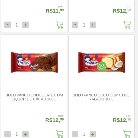
por:
por:
R$11,
R$12,
99
98
-
-
+
+
1
1
BOLO PANCO CHOCOLATE COM
BOLO PANCO COCO COM COCO
LIQUOR DE CACAU 300G
RALADO 300G
por:
por:
R$12,
R$12,
98
98
-
-
+
+
1
1