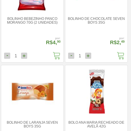
BOLINHO BEBEZINHO PANCO
BOLINHO DE CHOCOLATE SEVEN
MORANGO 70G (2 UNIDADES)
BOYS 35G
por:
por:
R$4,
R$2,
90
49
-
-
+
+
1
1
BOLINHO DE LARANJA SEVEN
BOLO ANA MARIA RECHEADO DE
BOYS 35G
AVELÃ 42G