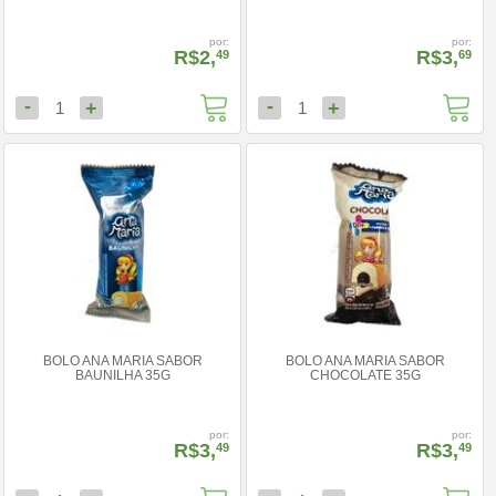
por:
por:
R$2,
R$3,
49
69
-
-
+
+
1
1
BOLO ANA MARIA SABOR
BOLO ANA MARIA SABOR
BAUNILHA 35G
CHOCOLATE 35G
por:
por:
R$3,
R$3,
49
49