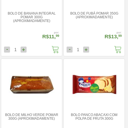
BOLO DE BANANA INTEGRAL
BOLO DE FUBÁ POMAR 350G
POMAR 300G
(APROXIMADAMENTE)
(APROXIMADAMENTE)
por:
por:
R$11,
R$13,
99
99
-
-
+
+
1
1
BOLO DE MILHO VERDE POMAR
BOLO PANCO ABACAXI COM
300G (APROXIMADAMENTE)
POLPA DE FRUTA 300G