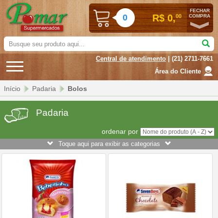
FECHAR
0
R$ 0,
00
COMPRA
Busque
seu
Central de atendimento
| (21) 2711-7661
produto
aqui...
Área do Cliente
Início
Padaria
Bolos
Padaria
ordenar por
Toque aqui para exibir as categorias