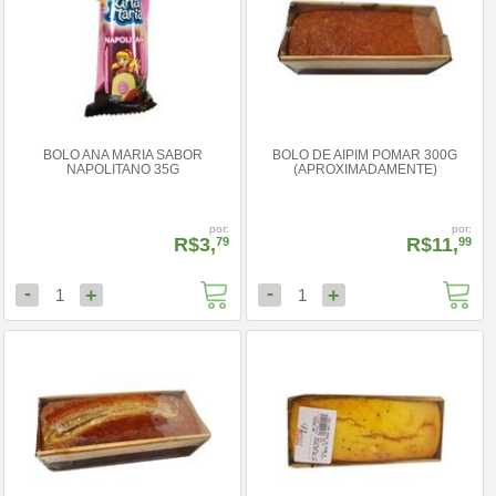
BOLO ANA MARIA SABOR
BOLO DE AIPIM POMAR 300G
NAPOLITANO 35G
(APROXIMADAMENTE)
por:
por:
R$3,
R$11,
79
99
-
-
+
+
1
1