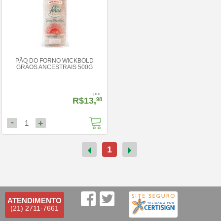
PÃO DO FORNO WICKBOLD
GRÃOS ANCESTRAIS 500G
por:
R$13,
98
-
+
1
1
ATENDIMENTO
(21) 2711-7661