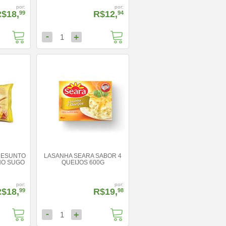
por:
por:
$18,
R$12,
99
94
-
+
1
RESUNTO
LASANHA SEARA SABOR 4
HO SUGO
QUEIJOS 600G
por:
por:
$18,
R$19,
99
98
-
+
1