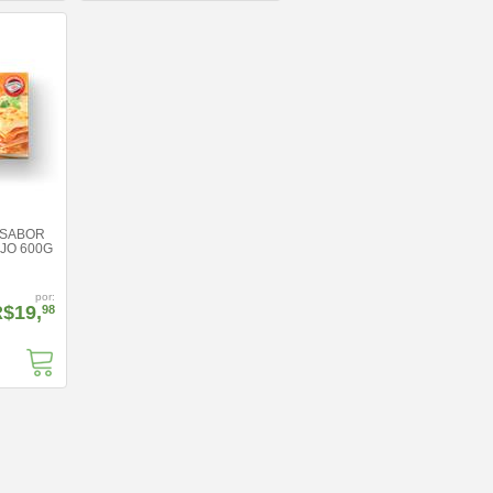
 SABOR
JO 600G
por:
$19,
98