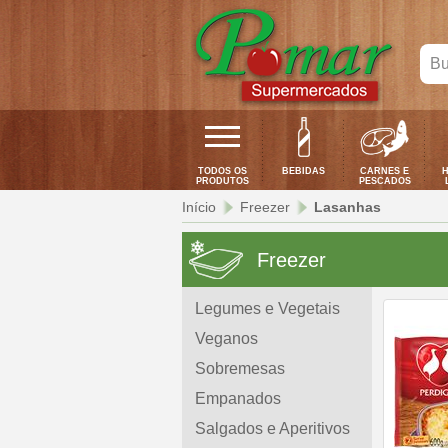
Bus
seu
pro
aqui
TODOS OS
BEBIDAS
CARNES E
H
PRODUTOS
PESCADOS
Início
Freezer
Lasanhas
Freezer
Legumes e Vegetais
Veganos
Sobremesas
Empanados
Salgados e Aperitivos