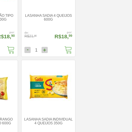
ÃO TIPO
LASANHA SADIA 4 QUEIJOS
00G
600G
por:
por:
de:
$18,
R$18,
90
99
R$21,
90
-
+
1
FRANGO
LASANHA SADIA INDIVIDUAL
 600G
4 QUEIJOS 350G