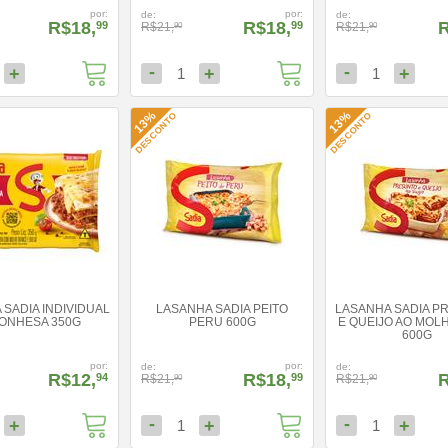
por:
por:
de:
de:
R$18,
R$18,
R
99
99
R$21,
R$21,
90
90
-
-
+
+
+
1
1
13%
13%
DESCONTO
DESCONTO
SADIA INDIVIDUAL
LASANHA SADIA PEITO
LASANHA SADIA P
ONHESA 350G
PERU 600G
E QUEIJO AO MOL
600G
por:
por:
de:
de:
R$12,
R$18,
R
94
99
R$21,
R$21,
90
90
-
-
+
+
+
1
1