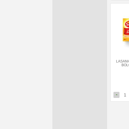
LASAN
BOL
-
1