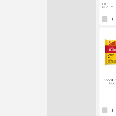
de:
R$21,
90
-
1
LASANHA 
BOL
-
1