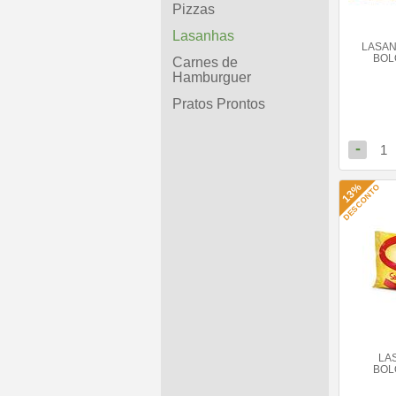
Pizzas
Lasanhas
LASAN
BOL
Carnes de
Hamburguer
Pratos Prontos
-
1
13%
DESCONTO
LA
BOL