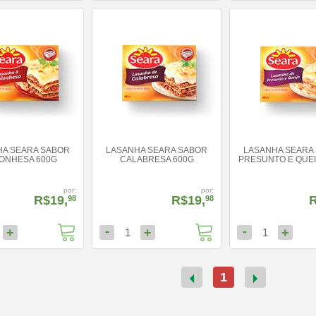
HA SEARA SABOR
LASANHA SEARA SABOR
LASANHA SEARA
ONHESA 600G
CALABRESA 600G
PRESUNTO E QUEI
por:
por:
R$19,
R$19,
R
98
98
-
-
+
+
+
1
1
1