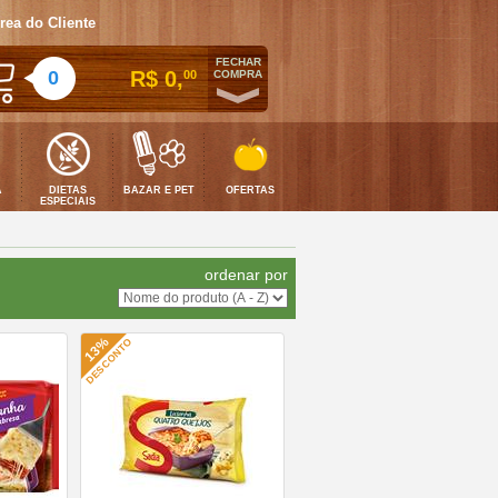
rea do Cliente
FECHAR
0
R$ 0,
00
COMPRA
A
DIETAS
BAZAR E PET
OFERTAS
ESPECIAIS
ordenar por
13%
DESCONTO