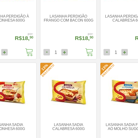
HA PERDIGÃO À
LASANHA PERDIGÃO
LASANHA PERDIG
ONHESA 600G
FRANGO COM BACON 600G
CALABRESA 6
por:
por:
R$18,
R$18,
R
90
90
-
-
+
+
+
1
1
13%
13%
DESCONTO
DESCONTO
SANHA SADIA
LASANHA SADIA
LASANHA SADIA 
ONHESA 600G
CALABRESA 600G
AO MOLHO SUGO