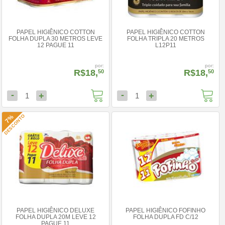
PAPEL HIGIÊNICO COTTON
PAPEL HIGIÊNICO COTTON
FOLHA DUPLA 30 METROS LEVE
FOLHA TRIPLA 20 METROS
12 PAGUE 11
L12P11
por:
por:
R$18,
R$18,
50
50
-
-
+
+
1
1
DESCONTO
7%
PAPEL HIGIÊNICO DELUXE
PAPEL HIGIÊNICO FOFINHO
FOLHA DUPLA 20M LEVE 12
FOLHA DUPLA FD C/12
PAGUE 11