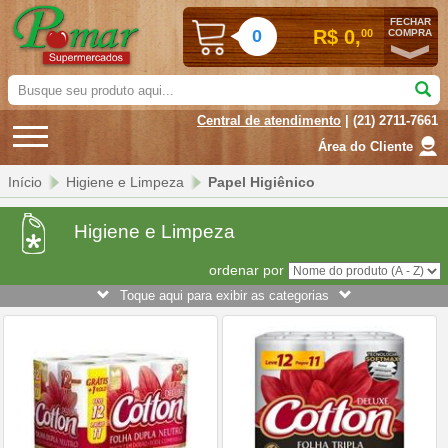
FECHAR
0
R$ 0,
00
COMPRA
Busque
seu
Central de atendimento
| (21) 2711-7661
produto
aqui...
Área do Cliente
Início
Higiene e Limpeza
Papel Higiênico
Higiene e Limpeza
ordenar por
Toque aqui para exibir as categorias