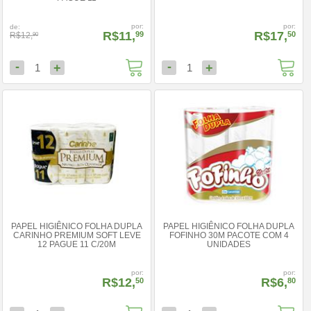
por:
por:
de:
R$11,
R$17,
99
50
R$12,
90
-
-
+
+
1
1
PAPEL HIGIÊNICO FOLHA DUPLA
PAPEL HIGIÊNICO FOLHA DUPLA
CARINHO PREMIUM SOFT LEVE
FOFINHO 30M PACOTE COM 4
12 PAGUE 11 C/20M
UNIDADES
por:
por:
R$12,
R$6,
50
80