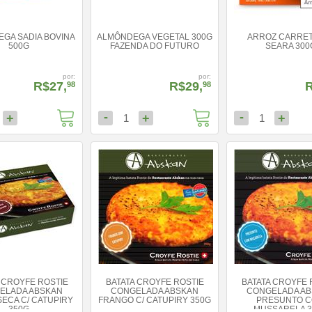
GA SADIA BOVINA
ALMÔNDEGA VEGETAL 300G
ARROZ CARRET
500G
FAZENDA DO FUTURO
SEARA 300
por:
por:
R$27,
R$29,
R
98
98
-
-
+
+
+
1
1
 CROYFE ROSTIE
BATATA CROYFE ROSTIE
BATATA CROYFE 
ELADA ABSKAN
CONGELADA ABSKAN
CONGELADA A
ECA C/ CATUPIRY
FRANGO C/ CATUPIRY 350G
PRESUNTO 
350G
MUSSARELA 3