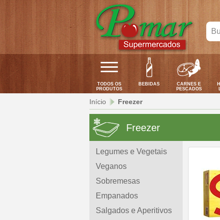
Bus
seu
pro
aqui
TODOS OS
BEBIDAS
CARNES E
H
PRODUTOS
PESCADOS
Início
Freezer
Freezer
Legumes e Vegetais
Veganos
Sobremesas
Empanados
Salgados e Aperitivos