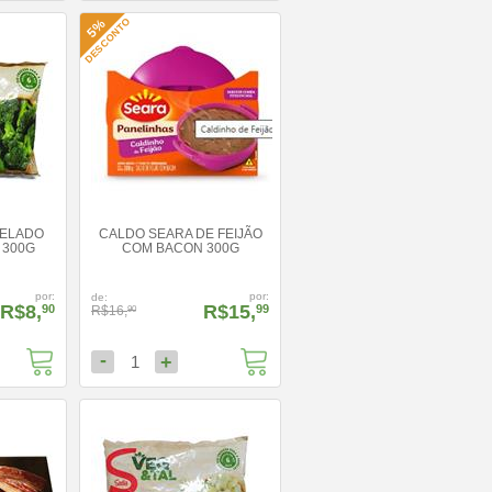
DESCONTO
5%
GELADO
CALDO SEARA DE FEIJÃO
 300G
COM BACON 300G
por:
por:
de:
R$8,
R$15,
90
99
R$16,
90
-
+
1