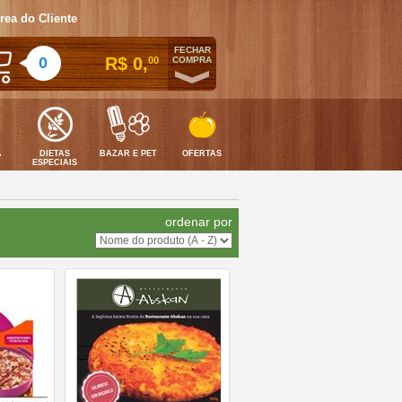
rea do Cliente
FECHAR
0
R$ 0,
00
COMPRA
A
DIETAS
BAZAR E PET
OFERTAS
ESPECIAIS
ordenar por