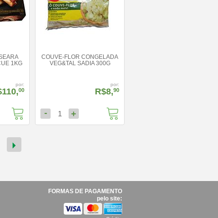
 SEARA
COUVE-FLOR CONGELADA
UE 1KG
VEG&TAL SADIA 300G
por:
por:
110,
R$8,
00
90
-
+
1
FORMAS DE PAGAMENTO
pelo site: