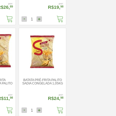
por:
por:
$26,
R$19,
89
98
-
+
1
RITA
BATATA PRÉ-FRITA PALITO
 PALITO
SADIA CONGELADA 1,05KG
por:
por:
R$11,
R$24,
98
98
-
+
1