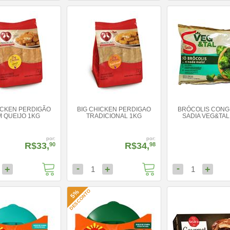
ICKEN PERDIGÃO
BIG CHICKEN PERDIGAO
BRÓCOLIS CON
 QUEIJO 1KG
TRADICIONAL 1KG
SADIA VEG&TAL
por:
por:
R$33,
R$34,
90
98
-
-
+
+
+
1
1
DESCONTO
5%