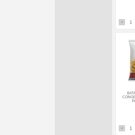
-
1
BAT
CONGE
P
-
1