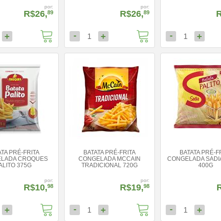
por:
por:
R$26,
R$26,
R
89
89
-
-
+
+
+
1
1
ATA PRÉ-FRITA
BATATA PRÉ-FRITA
BATATA PRÉ-F
LADA CROQUES
CONGELADA MCCAIN
CONGELADA SADIA
ALITO 375G
TRADICIONAL 720G
400G
por:
por:
R$10,
R$19,
98
98
-
-
+
+
+
1
1