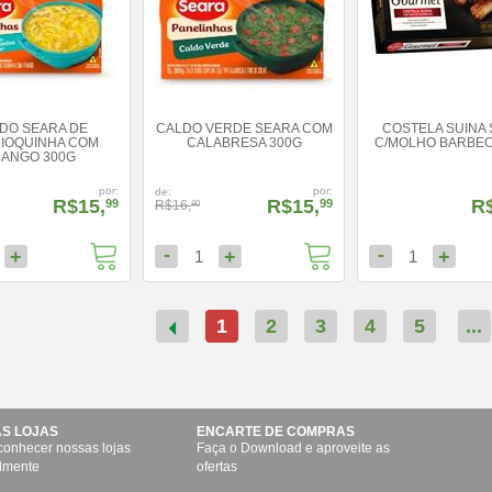
DO SEARA DE
CALDO VERDE SEARA COM
COSTELA SUINA
IOQUINHA COM
CALABRESA 300G
C/MOLHO BARBEC
RANGO 300G
por:
por:
de:
R$15,
R$15,
R$
99
99
R$16,
80
-
-
+
+
+
1
1
1
2
3
4
5
...
S LOJAS
ENCARTE DE COMPRAS
conhecer nossas lojas
Faça o Download e aproveite as
lmente
ofertas