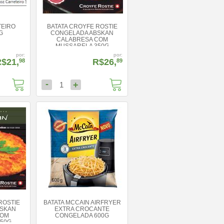
EIRO
BATATA CROYFE ROSTIE
G
CONGELADA ABSKAN
CALABRESA COM
MUSSARELA 350G
por:
por:
$21,
R$26,
98
89
-
+
1
ROSTIE
BATATA MCCAIN AIRFRYER
BSKAN
EXTRA CROCANTE
COM
CONGELADA 600G
50G