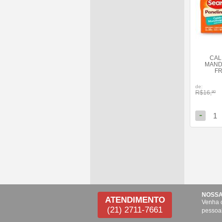
CAL
MAND
F
de:
R$16,
80
-
1
NOSSA
ATENDIMENTO
Venha 
(21) 2711-7661
pessoa