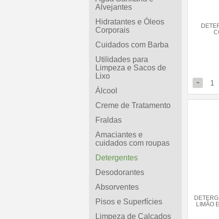
Alvejantes
Hidratantes e Óleos
DETE
Corporais
C
Cuidados com Barba
Utilidades para
Limpeza e Sacos de
Lixo
-
1
Álcool
Creme de Tratamento
Fraldas
Amaciantes e
cuidados com roupas
Detergentes
Desodorantes
Absorventes
DETERG
Pisos e Superfícies
LIMÃO 
Limpeza de Calçados