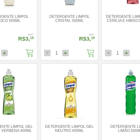
RGENTE LIMPOL
DETERGENTE LIMPOL
DETERGENTE LIM
OCO 500ML
CRISTAL 500ML
CEREJA E HIBISC
por:
por:
R$3,
R$3,
19
19
-
-
+
+
+
1
1
ENTE LIMPOL GEL
DETERGENTE LIMPOL GEL
DETERGENTE L
E VERBENA 400ML
NEUTRO 400ML
LIMÃO 500