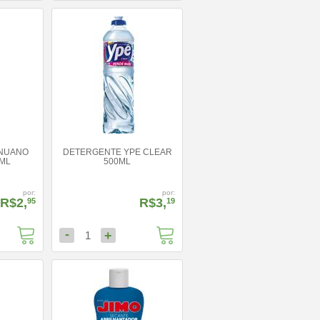
INUANO
DETERGENTE YPE CLEAR
ML
500ML
por:
por:
R$2,
R$3,
95
19
-
+
1