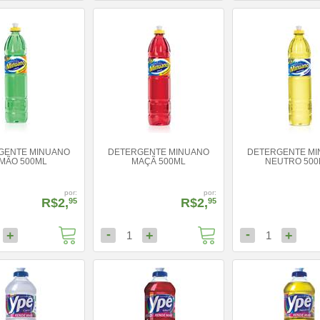
GENTE MINUANO
DETERGENTE MINUANO
DETERGENTE M
IMÃO 500ML
MAÇÃ 500ML
NEUTRO 500
por:
por:
R$2,
R$2,
95
95
-
-
+
+
+
1
1