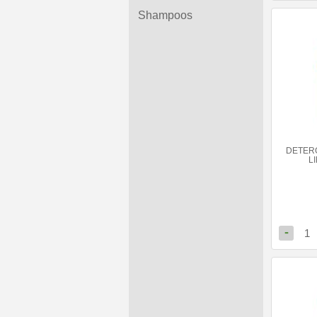
Shampoos
DETER
L
-
1