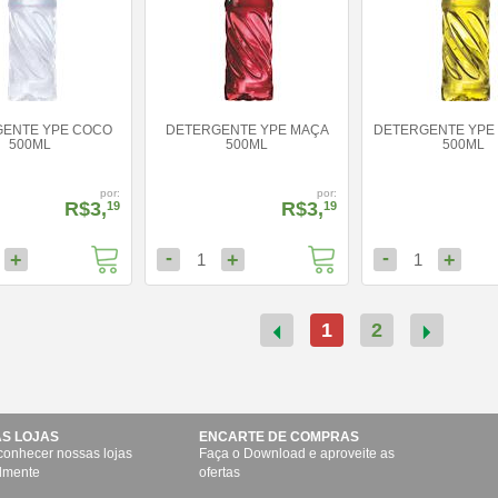
ENTE YPE COCO
DETERGENTE YPE MAÇA
DETERGENTE YPE
500ML
500ML
500ML
por:
por:
R$3,
R$3,
19
19
-
-
+
+
+
1
1
1
2
S LOJAS
ENCARTE DE COMPRAS
conhecer nossas lojas
Faça o Download e aproveite as
lmente
ofertas