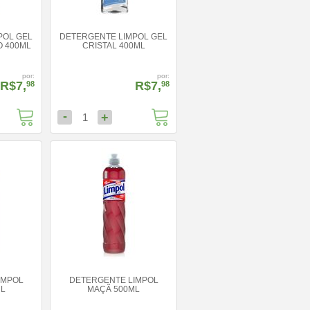
POL GEL
DETERGENTE LIMPOL GEL
O 400ML
CRISTAL 400ML
por:
por:
R$7,
R$7,
98
98
-
+
1
IMPOL
DETERGENTE LIMPOL
ML
MAÇÃ 500ML