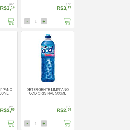
por:
por:
R$3,
R$3,
19
19
-
+
1
MPPANO
DETERGENTE LIMPPANO
00ML
ODD ORIGINAL 500ML
por:
por:
R$2,
R$2,
85
85
-
+
1