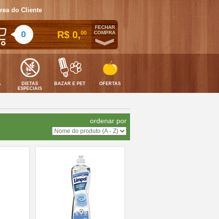
rea do Cliente
FECHAR
0
R$ 0,
00
COMPRA
A
DIETAS
BAZAR E PET
OFERTAS
ESPECIAIS
ordenar por