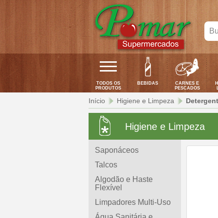
Bus
seu
pro
aqui
TODOS OS
BEBIDAS
CARNES E
H
PRODUTOS
PESCADOS
Início
Higiene e Limpeza
Detergen
Higiene e Limpeza
Saponáceos
Talcos
Algodão e Haste
Flexível
Limpadores Multi-Uso
Água Sanitária e