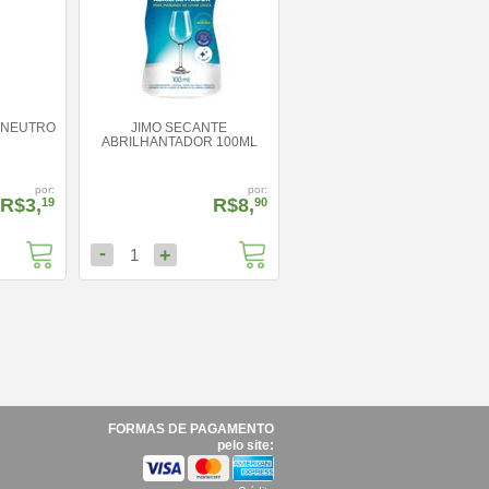
 NEUTRO
JIMO SECANTE
ABRILHANTADOR 100ML
por:
por:
R$3,
R$8,
19
90
-
+
1
FORMAS DE PAGAMENTO
pelo site: