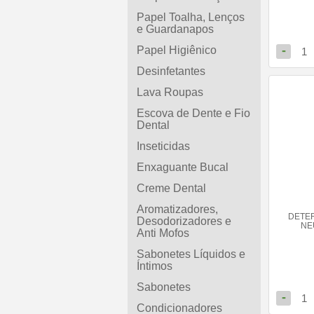
Papel Toalha, Lenços
e Guardanapos
-
Papel Higiênico
1
Desinfetantes
Lava Roupas
Escova de Dente e Fio
Dental
Inseticidas
Enxaguante Bucal
Creme Dental
Aromatizadores,
DETE
Desodorizadores e
NE
Anti Mofos
Sabonetes Líquidos e
Íntimos
Sabonetes
-
1
Condicionadores