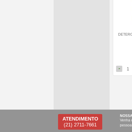
DETERG
-
1
NOSSA
ATENDIMENTO
Venha 
(21) 2711-7661
pessoa