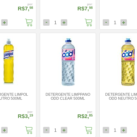
por:
por:
R$7,
R$7,
98
98
-
-
+
+
+
1
1
RGENTE LIMPOL
DETERGENTE LIMPPANO
DETERGENTE LI
UTRO 500ML
ODD CLEAR 500ML
ODD NEUTRO 5
por:
por:
R$3,
R$2,
19
85
-
-
+
+
+
1
1