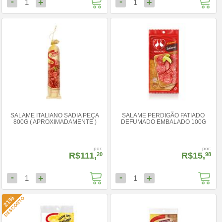
-
-
+
+
1
1
SALAME ITALIANO SADIA PEÇA
SALAME PERDIGÃO FATIADO
800G ( APROXIMADAMENTE )
DEFUMADO EMBALADO 100G
por:
por:
R$111,
R$15,
20
98
-
-
+
+
1
1
21%
DESCONTO