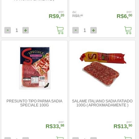
por:
por:
de:
R$9,
R$6,
20
00
R$8,
00
-
-
+
+
1
1
PRESUNTO TIPO PARMA SADIA
SALAME ITALIANO SADIA FATIADO
SPECIALE 100G
100G ( APROXIMADAMENTE )
por:
por:
R$33,
R$13,
98
90