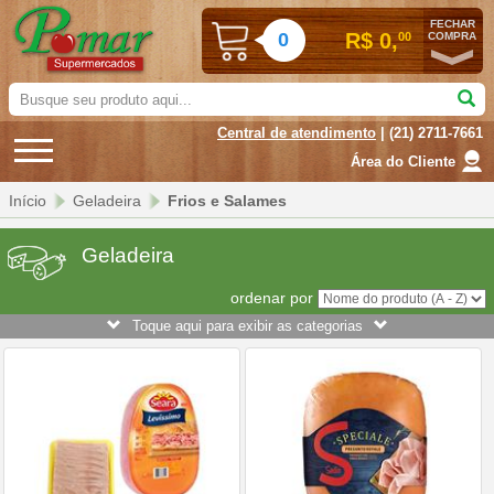
FECHAR
0
R$ 0,
00
COMPRA
Busque
seu
Central de atendimento
| (21) 2711-7661
produto
aqui...
Área do Cliente
Início
Geladeira
Frios e Salames
Geladeira
ordenar por
Toque aqui para exibir as categorias