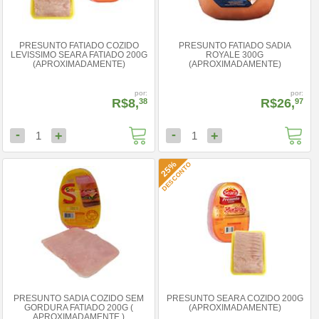
PRESUNTO FATIADO COZIDO
PRESUNTO FATIADO SADIA
LEVISSIMO SEARA FATIADO 200G
ROYALE 300G
(APROXIMADAMENTE)
(APROXIMADAMENTE)
por:
por:
R$8,
R$26,
38
97
-
-
+
+
1
1
25%
DESCONTO
PRESUNTO SADIA COZIDO SEM
PRESUNTO SEARA COZIDO 200G
GORDURA FATIADO 200G (
(APROXIMADAMENTE)
APROXIMADAMENTE )