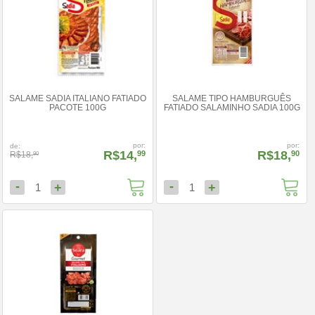
SALAME SADIA ITALIANO FATIADO
SALAME TIPO HAMBURGUÊS
PACOTE 100G
FATIADO SALAMINHO SADIA 100G
por:
por:
de:
R$14,
R$18,
99
90
R$18,
90
-
-
+
+
1
1