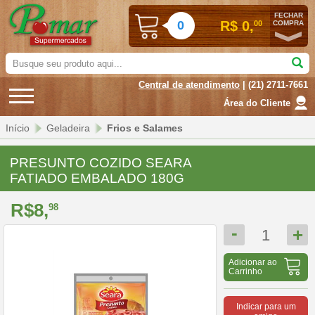
FECHAR
0
R$ 0,
00
COMPRA
Busque
seu
Central de atendimento
| (21) 2711-7661
produto
aqui...
Área do Cliente
Início
Geladeira
Frios e Salames
PRESUNTO COZIDO SEARA
FATIADO EMBALADO 180G
R$8,
98
-
+
1
Adicionar ao
Carrinho
Indicar para um