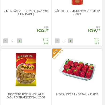
PIMENTÃO VERDE 200G (APROX.
PÃO DE FORMA PANCO PREMIUM
1 UNIDADE)
500G
por:
por:
R$2,
R$9,
60
98
-
-
+
+
1
1
47%
DESCONTO
BISCOITO POLVILHO VALE
MORANGO BANDEJA UNIDADE
D'OURO TRADICIONAL 100G