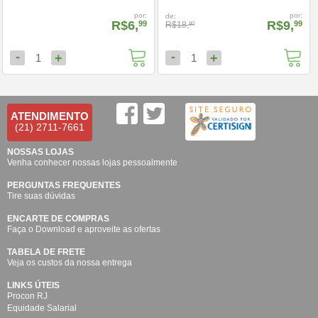
por:
por:
de:
R$6,
R$9,
99
99
R$18,
80
-
-
+
+
1
1
ATENDIMENTO
(21) 2711-7661
NOSSAS LOJAS
Venha conhecer nossas lojas pessoalmente
PERGUNTAS FREQUENTES
Tire suas dúvidas
ENCARTE DE COMPRAS
Faça o Download e aproveite as ofertas
TABELA DE FRETE
Veja os custos da nossa entrega
LINKS ÚTEIS
Procon RJ
Equidade Salarial