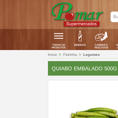
Bus
seu
pro
aqui
TODOS OS
BEBIDAS
CARNES E
H
PRODUTOS
PESCADOS
Início
Feirinha
Legumes
QUIABO EMBALADO 500G