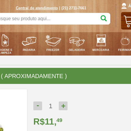
Á
Central de atendimento
| (21) 2711-7661
que
duto
...
IGIENE E
PADARIA
FREEZER
GELADEIRA
MERCEARIA
FEIRINH
LIMPEZA
 ( APROXIMADAMENTE )
-
+
1
R$11,
49