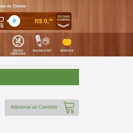
rea do Cliente
FECHAR
0
R$ 0,
00
COMPRA
A
DIETAS
BAZAR E PET
OFERTAS
ESPECIAIS
Adicionar ao Carrinho