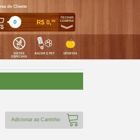
rea do Cliente
FECHAR
0
R$ 0,
00
COMPRA
A
DIETAS
BAZAR E PET
OFERTAS
ESPECIAIS
Adicionar ao Carrinho