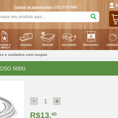
Á
Central de atendimento
| (21) 2711-7661
que
duto
...
IGIENE E
PADARIA
FREEZER
GELADEIRA
MERCEARIA
FEIRINH
LIMPEZA
es e cuidados com roupas
OSO 500G
-
+
1
R$13,
40