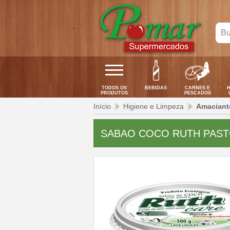
Bus
seu
pro
aqui
TODOS OS
BEBIDAS
CARNES E
H
PRODUTOS
PESCADOS
Início
Higiene e Limpeza
Amaciant
SABAO COCO RUTH PAST